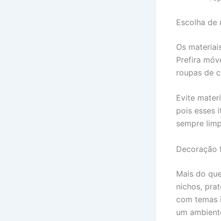
Escolha de 
Os materiai
Prefira móv
roupas de c
Evite mater
pois esses 
sempre limp
Decoração f
Mais do que
nichos, pra
com temas i
um ambiente