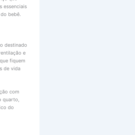
s essenciais
 do bebê.
do destinado
ventilação e
 que fiquem
s de vida
lação com
o quarto,
ico do