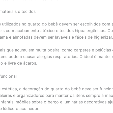
materiais e tecidos
s utilizados no quarto do bebê devem ser escolhidos com 
eis com acabamento atóxico e tecidos hipoalergênicos. Cor
ama e almofadas devem ser laváveis e fáceis de higienizar.
iais que acumulem muita poeira, como carpetes e pelúcias
itens podem causar alergias respiratórias. O ideal é manter
o e livre de ácaros.
uncional
 estética, a decoração do quarto do bebê deve ser funciona
teleiras e organizadores para manter os itens sempre à mã
nfantis, móbiles sobre o berço e luminárias decorativas aj
 lúdico e acolhedor.