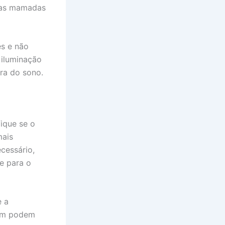
e as mamadas
es e não
 iluminação
ora do sono.
ique se o
mais
cessário,
e para o
e a
bém podem