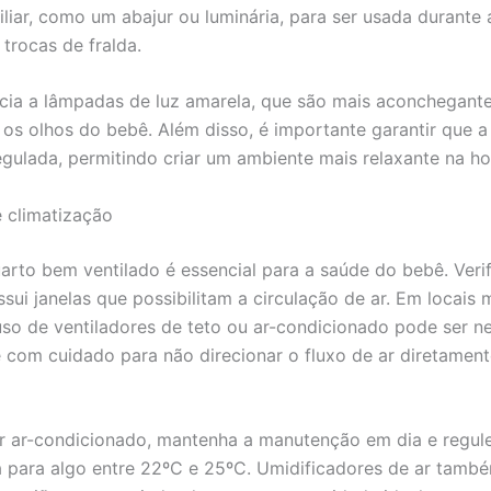
iliar, como um abajur ou luminária, para ser usada durant
 trocas de fralda.
cia a lâmpadas de luz amarela, que são mais aconchegant
s olhos do bebê. Além disso, é importante garantir que a
egulada, permitindo criar um ambiente mais relaxante na h
e climatização
arto bem ventilado é essencial para a saúde do bebê. Verif
ui janelas que possibilitam a circulação de ar. Em locais 
uso de ventiladores de teto ou ar-condicionado pode ser ne
com cuidado para não direcionar o fluxo de ar diretament
r ar-condicionado, mantenha a manutenção em dia e regul
 para algo entre 22ºC e 25ºC. Umidificadores de ar tam