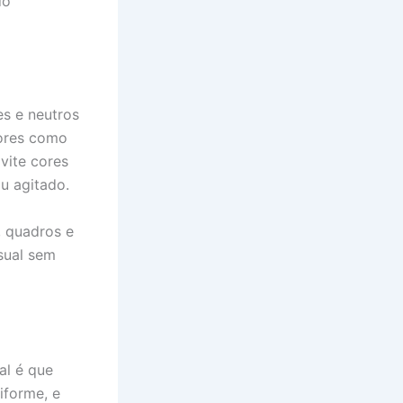
do
es e neutros
Cores como
vite cores
u agitado.
, quadros e
sual sem
al é que
iforme, e