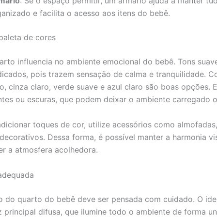
mário
: Se o espaço permitir, um armário ajuda a manter tu
anizado e facilita o acesso aos itens do bebê.
paleta de cores
arto influencia no ambiente emocional do bebê. Tons suav
dicados, pois trazem sensação de calma e tranquilidade. 
o, cinza claro, verde suave e azul claro são boas opções. E
ntes ou escuras, que podem deixar o ambiente carregado o
adicionar toques de cor, utilize acessórios como almofadas
decorativos. Dessa forma, é possível manter a harmonia vi
r a atmosfera acolhedora.
 adequada
o do quarto do bebê deve ser pensada com cuidado. O ide
z principal difusa, que ilumine todo o ambiente de forma un