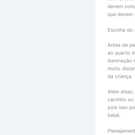
devem compo
que devem s
Escolha do 
Antes de pe
ao quarto d
iluminação 
muito dista
da criança.
Além disso,
carrinho ou
pois isso p
bebê.
Planejamen