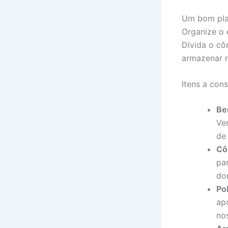
Um bom plan
Organize o 
Divida o cô
armazenar r
Itens a con
Be
Ver
de
Cô
pa
do
Po
apo
no