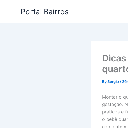
Skip
Portal Bairros
to
content
Dicas
quart
By
Sergio
/
26 
Montar o q
gestação. N
práticos e 
o bebê quan
com anteced