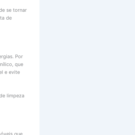
e se tornar
ata de
rgias. Por
nílico, que
l e evite
 de limpeza
móveis que