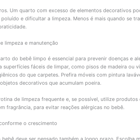
ros. Um quarto com excesso de elementos decorativos pod
 poluído e dificultar a limpeza. Menos é mais quando se tr
praticidade.
de limpeza e manutenção
arto do bebê limpo é essencial para prevenir doenças e ale
a superfícies fáceis de limpar, como pisos de madeira ou vi
giênicos do que carpetes. Prefira móveis com pintura laváve
objetos decorativos que acumulam poeira.
otina de limpeza frequente e, se possível, utilize produtos
em fragrância, para evitar reações alérgicas no bebê.
conforme o crescimento
o bebê deve ser pensado também a longo prazo. Escolha 