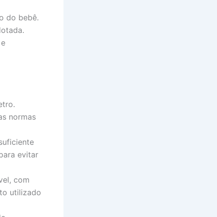
o do bebê.
dotada.
 e
tro.
 as normas
uficiente
para evitar
vel, com
to utilizado