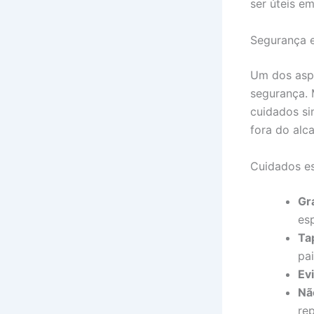
ser úteis e
Segurança e
Um dos aspe
segurança. 
cuidados si
fora do alc
Cuidados es
Gr
es
Ta
pa
Ev
Nã
re