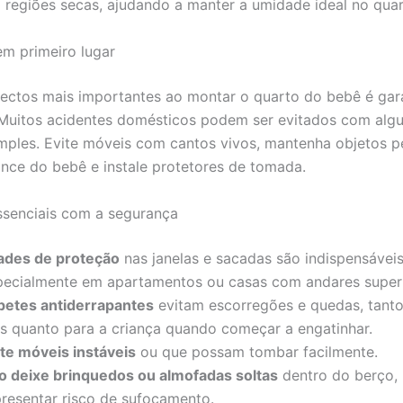
m regiões secas, ajudando a manter a umidade ideal no quar
m primeiro lugar
ctos mais importantes ao montar o quarto do bebê é gara
Muitos acidentes domésticos podem ser evitados com alg
mples. Evite móveis com cantos vivos, mantenha objetos 
ance do bebê e instale protetores de tomada.
senciais com a segurança
ades de proteção
nas janelas e sacadas são indispensáveis
pecialmente em apartamentos ou casas com andares superi
petes antiderrapantes
evitam escorregões e quedas, tanto
is quanto para a criança quando começar a engatinhar.
ite móveis instáveis
ou que possam tombar facilmente.
o deixe brinquedos ou almofadas soltas
dentro do berço,
presentar risco de sufocamento.