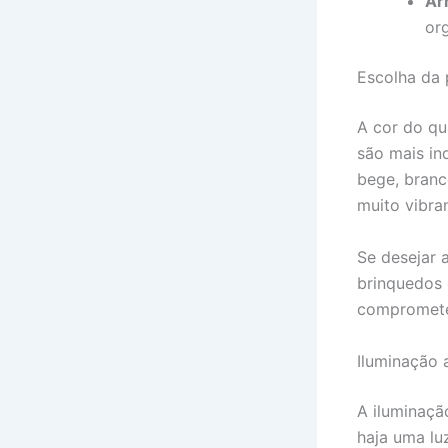
Ar
org
Escolha da 
A cor do qu
são mais in
bege, branc
muito vibra
Se desejar 
brinquedos 
compromete
Iluminação
A iluminaçã
haja uma lu