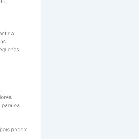
to.
ntir a
uns
pequenos
,
ores.
 para os
 pois podem