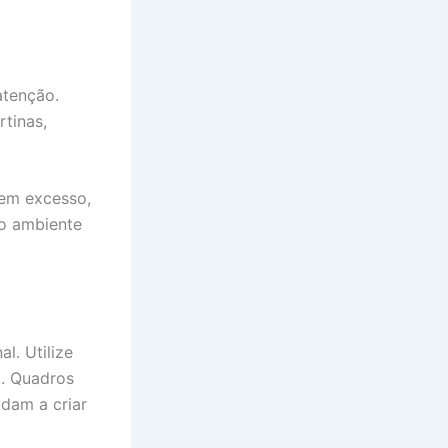
atenção.
tinas,
 em excesso,
 o ambiente
l. Utilize
o. Quadros
udam a criar