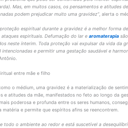
arda). Mas, em muitos casos, os pensamentos e atitudes d
onadas podem prejudicar muito uma gravidez”
, alerta o mé
 proteção espiritual durante a gravidez é a melhor forma de
a ataques espirituais. Defumação do lar e
aromaterapia
são
s neste ínterim. Toda proteção vai expulsar da vida da g
 intencionadas e permitir uma gestação saudável e harmon
Antônio.
ritual entre mãe e filho
omo o médium, uma gravidez é a materialização de senti
 e atitudes da mãe, manifestados no feto ao longo da ge
 mais poderosa e profunda entre os seres humanos, conseg
a matéria e permite que espíritos afins se reencontrem.
te todo o ambiente ao redor e está suscetível a desequilíbr