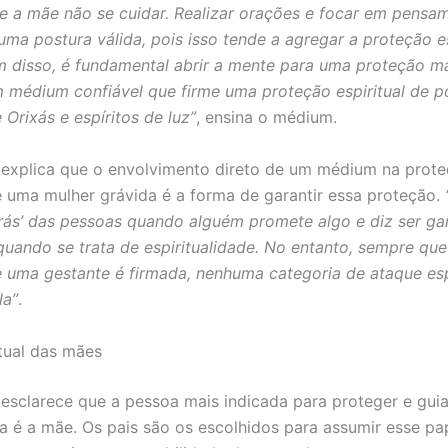
 se a mãe não se cuidar. Realizar orações e focar em pensa
uma postura válida, pois isso tende a agregar a proteção es
 disso, é fundamental abrir a mente para uma proteção ma
m médium confiável que firme uma proteção espiritual de p
Orixás e espíritos de luz”
, ensina o médium.
 explica que o envolvimento direto de um médium na prot
de uma mulher grávida é a forma de garantir essa proteção.
trás’ das pessoas quando alguém promete algo e diz ser ga
quando se trata de espiritualidade. No entanto, sempre qu
de uma gestante é firmada, nenhuma categoria de ataque esp
la”
.
itual das mães
 esclarece que a pessoa mais indicada para proteger e guiar
ra é a mãe. Os pais são os escolhidos para assumir esse pa