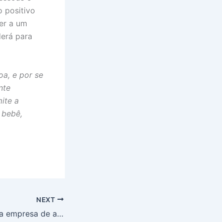
o positivo
rer a um
derá para
a, e por se
nte
mite a
 bebê,
NEXT
Como montar uma empresa de ambulância particular