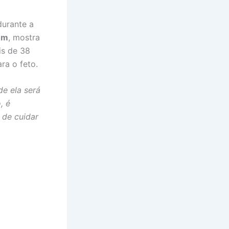
durante a
um
, mostra
is de 38
ra o feto.
de ela será
, é
 de cuidar