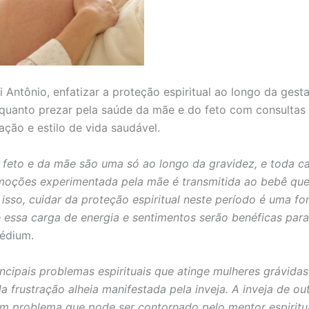
 Antônio, enfatizar a proteção espiritual ao longo da gest
quanto prezar pela saúde da mãe e do feto com consultas
ação e estilo de vida saudável.
 feto e da mãe são uma só ao longo da gravidez, e toda c
moções experimentada pela mãe é transmitida ao bebê que
 isso, cuidar da proteção espiritual neste período é uma f
e essa carga de energia e sentimentos serão benéficas par
édium.
ncipais problemas espirituais que atinge mulheres grávidas
 frustração alheia manifestada pela inveja. A inveja de ou
m problema que pode ser contornado pelo mentor espiritu