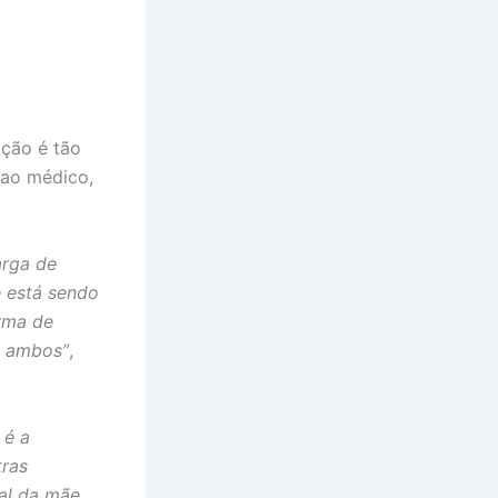
ação é tão
 ao médico,
arga de
 está sendo
orma de
a ambos”
,
 é a
tras
al da mãe