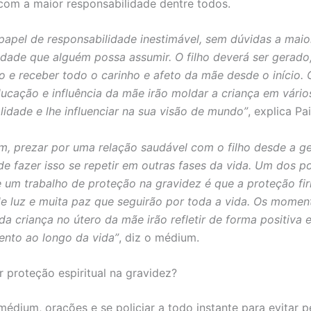
com a maior responsabilidade dentre todos.
papel de responsabilidade inestimável, sem dúvidas a maio
idade que alguém possa assumir. O filho deverá ser gerado
e receber todo o carinho e afeto da mãe desde o início.
ducação e influência da mãe irão moldar a criança em vári
lidade e lhe influenciar na sua visão de mundo”
, explica Pa
m, prezar por uma relação saudável com o filho desde a g
e fazer isso se repetir em outras fases da vida. Um dos p
e um trabalho de proteção na gravidez é que a proteção fi
de luz e muita paz que seguirão por toda a vida. Os momen
da criança no útero da mãe irão refletir de forma positiva 
nto ao longo da vida”
, diz o médium.
 proteção espiritual na gravidez?
édium, orações e se policiar a todo instante para evitar 