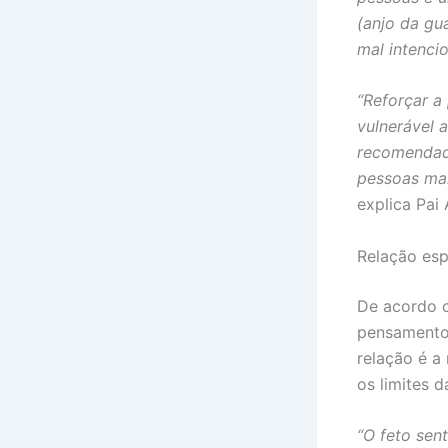
(anjo da gu
mal intenci
“Reforçar a
vulnerável 
recomendado
pessoas mal
explica Pai 
Relação espi
De acordo c
pensamentos
relação é a
os limites d
“O feto sen