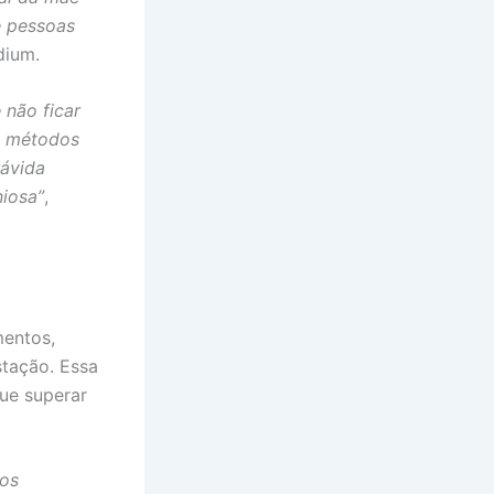
e pessoas
dium.
 não ficar
 métodos
rávida
iosa”
,
mentos,
stação. Essa
ue superar
ios