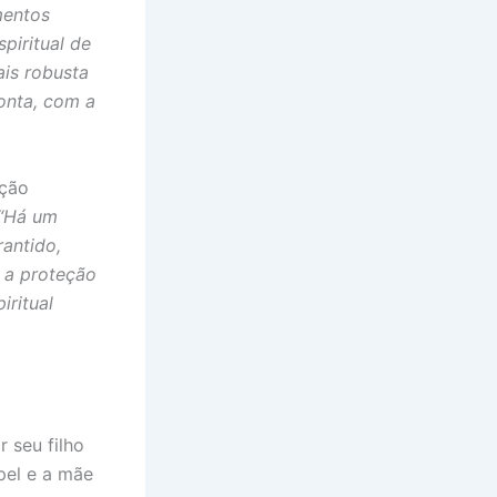
mentos
piritual de
is robusta
onta, com a
eção
“Há um
rantido,
e a proteção
iritual
 seu filho
pel e a mãe