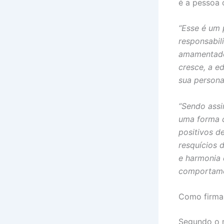
é a pessoa 
“Esse é um 
responsabil
amamentado 
cresce, a e
sua persona
“Sendo assi
uma forma d
positivos d
resquícios 
e harmonia 
comportame
Como firmar
Segundo o m