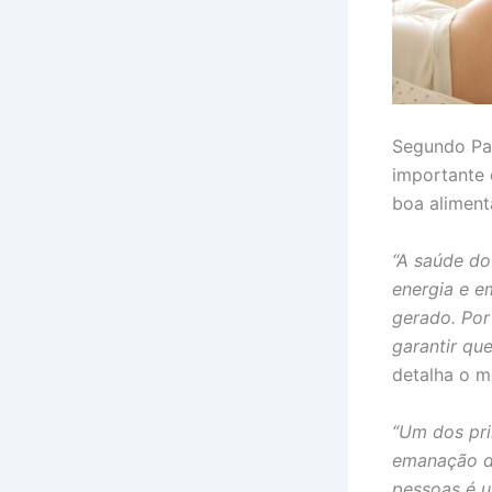
Segundo Pai
importante 
boa aliment
“A saúde do
energia e e
gerado. Por
garantir qu
detalha o m
“Um dos pri
emanação da
pessoas é u