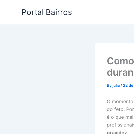
Skip
Portal Bairros
to
content
Como 
duran
By
julia
/
22 de
O momento d
do feto. Po
é o que mai
profissiona
gravidez
.