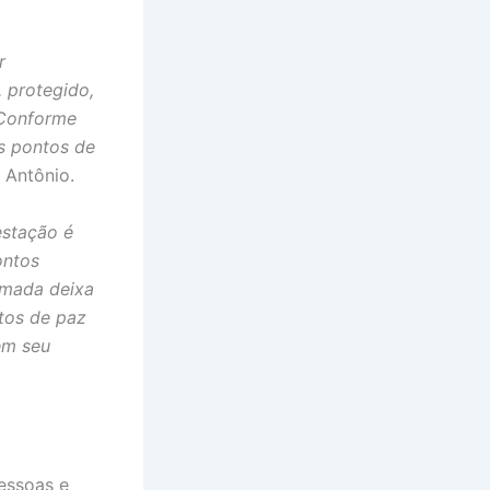
r
, protegido,
 Conforme
os pontos de
i Antônio.
estação é
ontos
rmada deixa
tos de paz
em seu
pessoas e