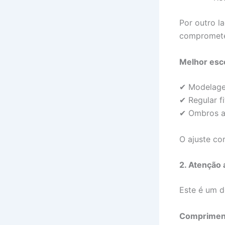
Por outro 
comprometer
Melhor esc
✔ Modelagem
✔ Regular f
✔ Ombros a
O ajuste cor
2. Atenção
Este é um d
Compriment