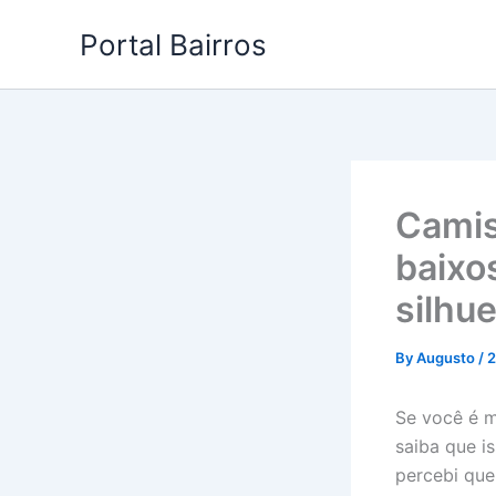
Skip
Portal Bairros
to
content
Camis
baixo
silhu
By
Augusto
/
2
Se você é m
saiba que i
percebi que