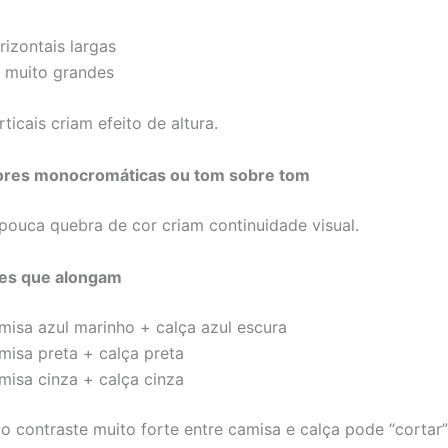
rizontais largas
 muito grandes
rticais criam efeito de altura.
 cores monocromáticas ou tom sobre tom
ouca quebra de cor criam continuidade visual.
es que alongam
misa azul marinho + calça azul escura
misa preta + calça preta
misa cinza + calça cinza
o contraste muito forte entre camisa e calça pode “cortar” 