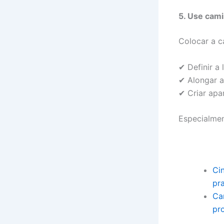
5. Use cami
Colocar a c
✔ Definir a 
✔ Alongar a
✔ Criar apa
Especialmen
Ci
pra
Ca
pr