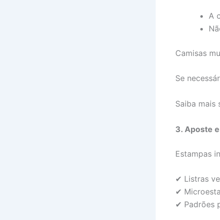
A 
Nã
Camisas mui
Se necessári
Saiba mais
3. Aposte e
Estampas in
✔ Listras ve
✔ Microest
✔ Padrões 