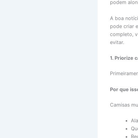
podem along
A boa notíc
pode criar e
completo, v
evitar.
1. Priorize
Primeiramen
Por que iss
Camisas mui
Al
Qu
Re