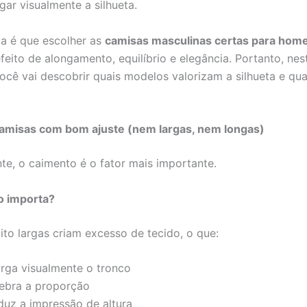
ar visualmente a silhueta.
ia é que escolher as
camisas masculinas certas para hom
feito de alongamento, equilíbrio e elegância. Portanto, nes
ocê vai descobrir quais modelos valorizam a silhueta e qua
 camisas com bom ajuste (nem largas, nem longas)
te, o caimento é o fator mais importante.
o importa?
to largas criam excesso de tecido, o que:
arga visualmente o tronco
ebra a proporção
duz a impressão de altura