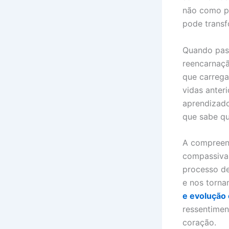
não como pu
pode transf
Quando pass
reencarnaçã
que carreg
vidas anter
aprendizado
que sabe q
A compreen
compassiva
processo de
e nos torna
e evolução 
ressentimen
coração.