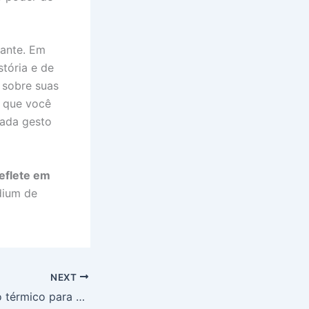
cante. Em
tória e de
r sobre suas
O que você
cada gesto
reflete em
ium de
NEXT
Dicas de conforto térmico para apartamentos