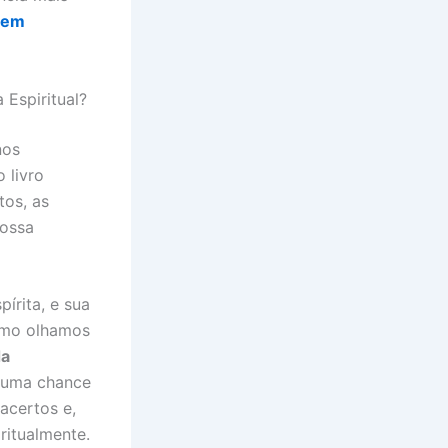
odem
Espiritual?
nos
 livro
tos, as
nossa
írita, e sua
omo olhamos
da
e uma chance
acertos e,
ritualmente.