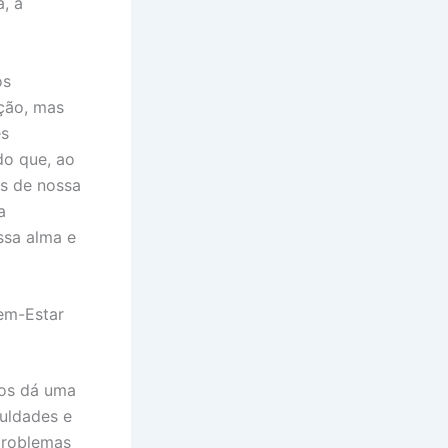
a, a
os
ção, mas
es
do que, ao
as de nossa
a
ssa alma e
em-Estar
os dá uma
uldades e
problemas