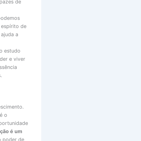
apazes de
 podemos
espírito de
 ajuda a
o estudo
der e viver
ssência
.
escimento.
é o
oportunidade
ação é um
o poder de