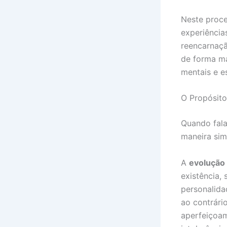
Neste proce
experiência
reencarnaçã
de forma ma
mentais e es
O Propósit
Quando fala
maneira sim
A
evolução
existência,
personalidad
ao contrári
aperfeiçoam