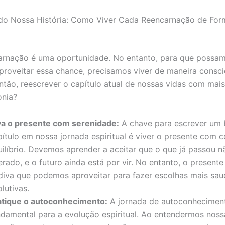
do Nossa História: Como Viver Cada Reencarnação de For
arnação é uma oportunidade. No entanto, para que possa
proveitar essa chance, precisamos viver de maneira consc
tão, reescrever o capítulo atual de nossas vidas com mais
onia?
va o presente com serenidade:
A chave para escrever um
pítulo em nossa jornada espiritual é viver o presente com c
uilíbrio. Devemos aprender a aceitar que o que já passou n
erado, e o futuro ainda está por vir. No entanto, o present
diva que podemos aproveitar para fazer escolhas mais sau
lutivas.
atique o autoconhecimento:
A jornada de autoconhecimen
ndamental para a evolução espiritual. Ao entendermos noss