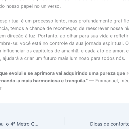
o nosso papel no universo.
espiritual é um processo lento, mas profundamente gratifi
ncia, temos a chance de recomeçar, de reescrever nossa his
m direção à luz. Portanto, ao olhar para sua vida e refleti
embre-se: você está no controle da sua jornada espiritual. 
rá influenciar os capítulos de amanhã, e cada ato de amor, 
 ajudará a criar um futuro mais luminoso para todos nós.
 que evolui e se aprimora vai adquirindo uma pureza que 
ornando-a mais harmoniosa e tranquila.”
— Emmanuel, méd
r
Itajaí em SC Possui o 4º Metro Quadrado Mais Caro do Brasil