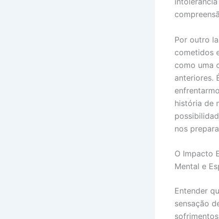
intolerânci
compreensão
Por outro l
cometidos e
como uma op
anteriores.
enfrentarmo
história de
possibilida
nos prepara
O Impacto E
Mental e Esp
Entender q
sensação de
sofrimentos