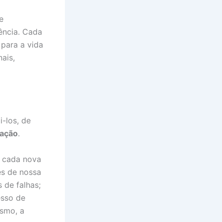
e
ência. Cada
para a vida
ais,
-los, de
iação
.
m cada nova
es de nossa
 de falhas;
esso de
ísmo, a