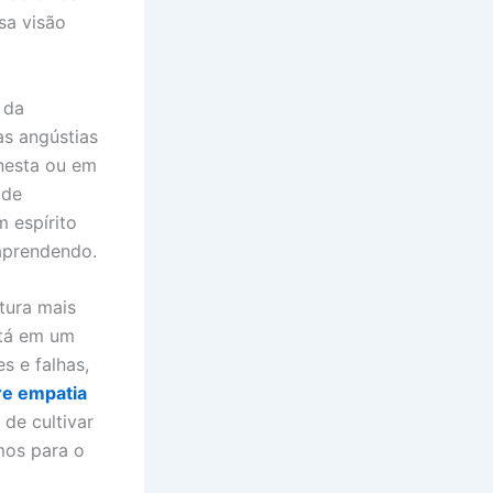
sa visão
 da
as angústias
nesta ou em
 de
 espírito
aprendendo.
tura mais
tá em um
s e falhas,
re empatia
 de cultivar
mos para o