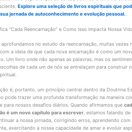
sciente.
Explore uma seleção de livros espirituais que p
 sua jornada de autoconhecimento e evolução pessoal.
.
fica “Cada Reencarnação” e Como Isso Impacta Nossa Vida 
 aprofundamos no estudo da reencarnação, muitas vezes 
com a ideia de que cada nova encarnação é como um novo
to. Um livro onde não apenas as palavras, mas os sentimen
escolhas de cada um de nós se entrelaçam para construir 
piritual.
ão é, portanto, um princípio central dentro da Doutrina Esp
o pode trazer uma profunda transformação na maneira c
 e para nossos desafios diários. Quando afirmamos que
ca
ão é um novo capítulo para escrever
, estamos falando d
ntinuar a nossa jornada, corrigindo erros, aprendendo com 
nte, exercitando a nossa capacidade de amar e evoluir espi