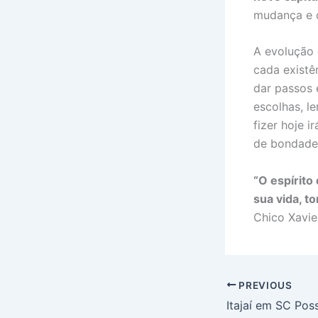
mudança e d
A evolução 
cada existê
dar passos e
escolhas, l
fizer hoje i
de bondade,
“O espírito
sua vida, t
Chico Xavie
PREVIOUS