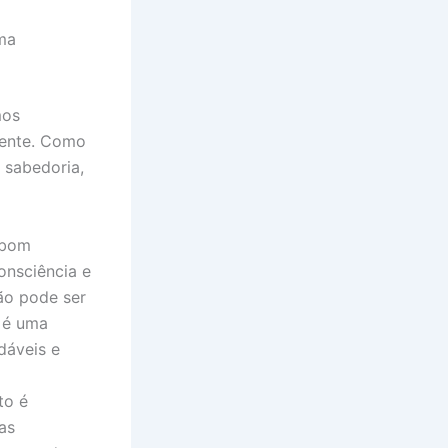
ma
mos
iente. Como
 sabedoria,
 bom
onsciência e
ão pode ser
e é uma
dáveis e
to é
as