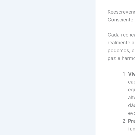
Reescreven
Consciente
Cada reenc
realmente a
podemos, en
paz e harm
Vi
ca
eq
alt
dá
evo
Pr
fu