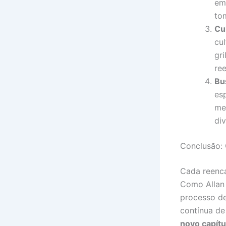
em
to
Cu
cu
gr
re
Bu
es
me
di
Conclusão:
Cada reenca
Como Allan
processo de
contínua de
novo capítu