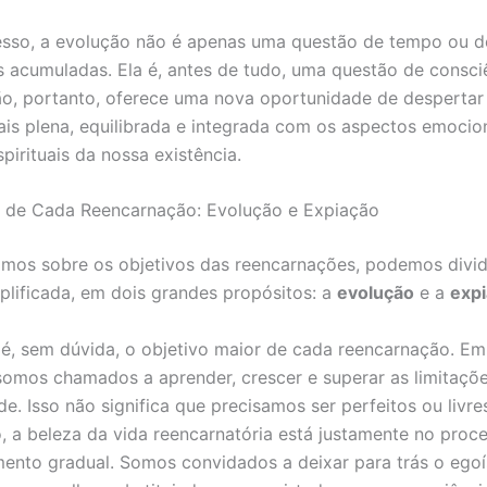
sso, a evolução não é apenas uma questão de tempo ou d
s acumuladas. Ela é, antes de tudo, uma questão de consci
o, portanto, oferece uma nova oportunidade de despertar 
is plena, equilibrada e integrada com os aspectos emocion
pirituais da nossa existência.
o de Cada Reencarnação: Evolução e Expiação
mos sobre os objetivos das reencarnações, podemos dividi
plificada, em dois grandes propósitos: a
evolução
e a
exp
é, sem dúvida, o objetivo maior de cada reencarnação. E
 somos chamados a aprender, crescer e superar as limitaçõ
e. Isso não significa que precisamos ser perfeitos ou livres
o, a beleza da vida reencarnatória está justamente no proc
ento gradual. Somos convidados a deixar para trás o ego