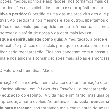
oções, medos, sonhos e aspirações, nos tornamos mais c
mar decisões mais alinhadas com nosso propósito maior.
ltive o perdão:
O perdão é uma das maiores virtudes que
ltivar. Ao perdoar a nós mesmos e aos outros, libertamos o 
ilhões emocionais que o aprisionam ao sofrimento. Isso nos
escrever a história de nossa vida com mais leveza.
sque a espiritualidade como guia:
A meditação, a prece e 
piritual são práticas essenciais para quem deseja compreen
lhor cada reencarnação. Elas nos conectam com a nossa e
vina e nos ajudam a tomar decisões mais sábias e amorosas
 O Futuro Está em Suas Mãos
rnação é, sem dúvida, uma chance de transformação e cr
 Kardec afirmou em
O Livro dos Espíritos
, “a reencarnação 
 educação do espírito.” A vida não é um fardo, mas uma 
 aprender, amar e evoluir. Ao entender que
cada reencarn
lo para escrever
, nos tornamos mais conscientes do noss