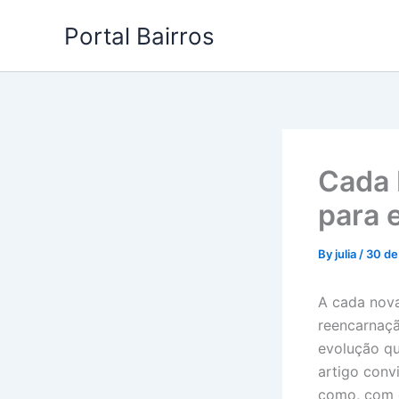
Skip
Portal Bairros
to
content
Cada 
para 
By
julia
/
30 de
A cada nova
reencarnaçã
evolução que
artigo conv
como, com c