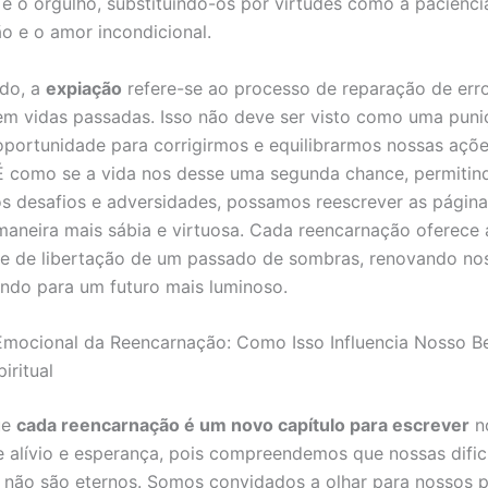
a e o orgulho, substituindo-os por virtudes como a paciênci
 e o amor incondicional.
ado, a
expiação
refere-se ao processo de reparação de err
m vidas passadas. Isso não deve ser visto como uma puni
ortunidade para corrigirmos e equilibrarmos nossas açõ
 É como se a vida nos desse uma segunda chance, permitin
s desafios e adversidades, possamos reescrever as págin
 maneira mais sábia e virtuosa. Cada reencarnação oferece 
de de libertação de um passado de sombras, renovando no
ndo para um futuro mais luminoso.
mocional da Reencarnação: Como Isso Influencia Nosso B
iritual
ue
cada reencarnação é um novo capítulo para escrever
n
 alívio e esperança, pois compreendemos que nossas dific
 não são eternos. Somos convidados a olhar para nossos 